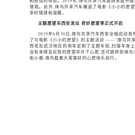
和绝佳的体验。
2
019
年,烽鸟共享汽车品牌全面升级
值观。此外,烽鸟共享汽车邂逅了电影《小小的愿望
多的情感和温暖。
主题愿望车西安发出
奇妙愿望季正式开启
2019
年
6月3
0
日,烽鸟共享汽车西安全城启动发
了与电影《小小的愿望》的主题活动
——"烽鸟共
西安及武汉地区的用车定制了主题车贴,扫描车身上
没有来得及实现的愿望并许下心愿,还可跳转到烽鸟
街小巷,烽鸟载着大家美好的心愿快乐前行。