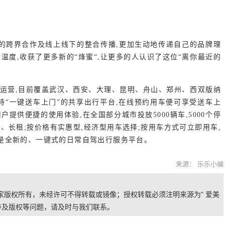
的跨界合作及线上线下的整合传播,更加生动地传递自己的品牌理
和温度,收获了更多新的
“烽蜜“,让更多的人认识了这位“离你最近的
投放运营,目前覆盖武汉、西安、大理、昆明、舟山、郑州、西双版纳
“一键送车上门”的共享出行平台,在线预约用车便可享受送车上
户提供便捷的使用体验,在全国部分城市投放5000辆车,5000个停
租、长租
;
按价格有实惠型,经济型用车选择;按用车方式可立即用车,
是全新的、一键式的日常自驾出行服务平台。
来源： 乐乐小编
独家版权所有，未经许可不得转载或镜像；授权转载必须注明来源为" 爱美
稿涉及版权等问题，请及时与我们联系。