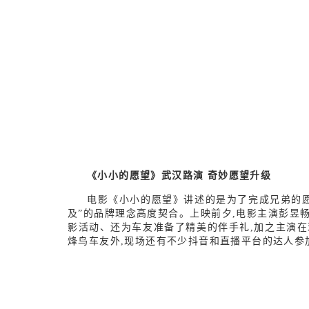
《小小的愿望》武汉路演
奇妙愿望升级
电影《小小的愿望》讲述的是为了完成兄弟的
及”的品牌理念高度契合。上映前夕,电影主演彭昱
影活动、还为车友准备了精美的伴手礼,加之主演在
烽鸟车友外,现场还有不少抖音和直播平台的达人参