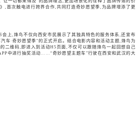
,
“让一切都来得及”的品牌理念,更加场景化的诠释了品牌传递的价
》,首次触电进行跨界合作,共同打造奇妙愿望季,为品牌增添了更
布会上,烽鸟不仅向西安市民展示了其独具特色的服务体系,还宣布
享汽车·奇妙愿望季"的正式开启。结合电影内容和活动主题,烽鸟为
的二维码,即进入到活动H
5
页面,不仅可以跟随烽鸟一起回想自己
A
PP
中进行抽奖活动
……“奇妙愿望主题车”行驶在西安和武汉的大