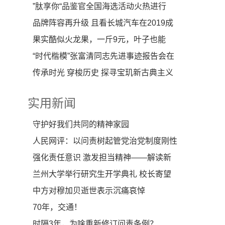
”肽享你“品鉴官全国海选活动火热进行
品牌阵容再升级 且看长城汽车在2019成
都车展上演“新
果实酷似火龙果，一斤9元，叶子也能
吃，却很少有人种
“时代楷模”张富清同志先进事迹报告会在
西安举行
传承时光 穿梭历史 探寻宝玑新古典主义
时代印记
实用新闻
守护好我们共同的精神家园
人民网评：以问责树起管党治党制度刚性
强化责任意识 激发担当精神——解读新
修订《中国共产
兰州大学举行研究生开学典礼 校长寄望
“学思并重”
中方对穆加贝逝世表示沉痛哀悼
70年，交通！
时隔3年，为啥重新修订问责条例？