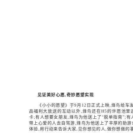
见证美好心愿,奇妙愿望实现
《小小的愿望》于
9月1
2
日正式上映,烽鸟给车
品福利大放送的互动以外,烽鸟还在
H
5
的许愿池里
卡;有人想要女朋友,烽鸟为他送上了“脱单指南
”
;
带上心爱的人去自驾游,烽鸟为他送上了丰厚的助游
体验,用行动来告诉大家,见你想见的人,做你想做的