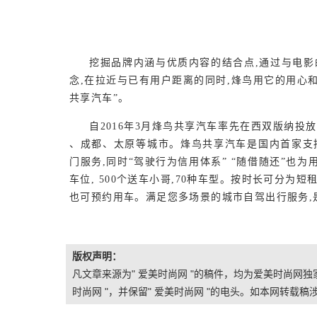
挖掘品牌内涵与优质内容的结合点,通过与电影
念,在拉近与已有用户距离的同时,烽鸟用它的用心
共享汽车”。
自
2016年3月烽鸟共享汽车率先在西双版纳
、成都、太原等城市。烽鸟共享汽车是国内首家支持
门服务,同时“驾驶行为信用体系” “随借随还”也为用
车位, 500个送车小哥,70种车型
。
按时长可分为短
也可预约用车。满足您多场景的城市自驾出行服务,
版权声明：
凡文章来源为" 爱美时尚网 "的稿件，均为爱美时尚网
时尚网 "，并保留" 爱美时尚网 "的电头。如本网转载