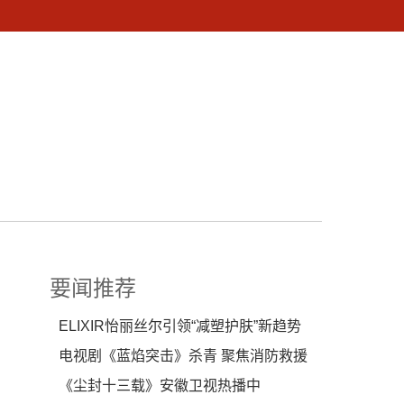
要闻推荐
ELIXIR怡丽丝尔引领“减塑护肤”新趋势
电视剧《蓝焰突击》杀青 聚焦消防救援
故事
《尘封十三载》安徽卫视热播中