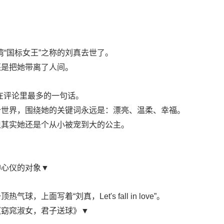
湾“国标女王”之称的刘真去世了。
还是把她带离了人间。
现在评论里最多的一句话。
个世界，围绕她的关键词永远是：漂亮、温柔、幸福。
但其实她还是个从小被宠到大的公主。
神心仪的对象▼
面写着“刘真，Let's fall in love”。
《窈窕淑女，君子送球》▼