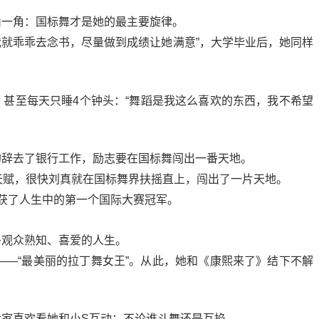
山一角：国标舞才是她的最主要旋律。
，我就乖乖去念书，尽量做到成绩让她满意”，大学毕业后，她同样
甚至每天只睡4个钟头：“舞蹈是我这么喜欢的东西，我不希望
的辞去了银行工作，励志要在国标舞闯出一番天地。
人的天赋，很快刘真就在国标舞界扶摇直上，闯出了一片天地。
她斩获了人生中的第一个国际大赛冠军。
多观众熟知、喜爱的人生。
是——“最美丽的拉丁舞女王”。从此，她和《康熙来了》结下不解
家喜欢看她和小S互动：不论谁斗舞还是互掐。