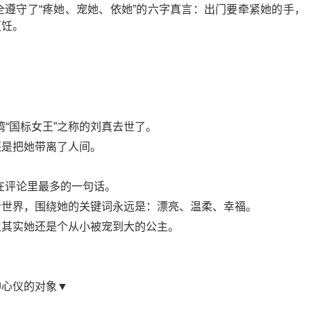
遵守了“疼她、宠她、依她”的六字真言：出门要牵紧她的手，
烹饪。
湾“国标女王”之称的刘真去世了。
还是把她带离了人间。
现在评论里最多的一句话。
个世界，围绕她的关键词永远是：漂亮、温柔、幸福。
但其实她还是个从小被宠到大的公主。
神心仪的对象▼