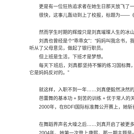
更是有一位狂热追求者在她生日那天放飞了一顶热气球，上
很快，这事儿轰动到上了校报，标题为——
然而学生时期的辉煌只是刘真璀璨人生的冰
刘真也曾经是个“乖乖女”：“妈妈叫我念书
听从了父母意见，做起了银行职员。
但上班是生活，下班才是梦想。
每天下班后，刘真都坚持不懈的练习国标舞，
它是妈妈反对的。”
就这样，入职不到一年……刘真便毅然决然
芭蕾舞的基本功 + 刻苦的训练 + 优于常
2000年，在BDFI国际标准舞公开赛上，
在舞蹈界声名大噪之后……刘真开启了被更
2004年，她第一次登上康熙，那一期主题