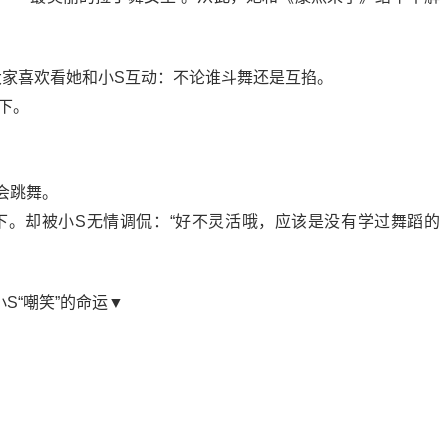
家喜欢看她和小S互动：不论谁斗舞还是互掐。
下。
▼
会跳舞。
下。却被小S无情调侃：“好不灵活哦，应该是没有学过舞蹈的
S“嘲笑”的命运▼
▼