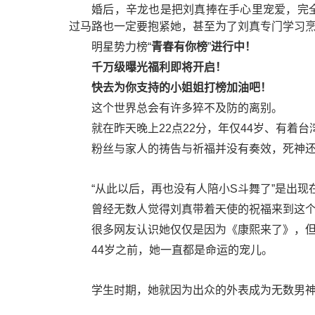
婚后，辛龙也是把刘真捧在手心里宠爱，完全
过马路也一定要抱紧她，甚至为了刘真专门学习
明星势力榜“
青春有你榜
”
进行中！
千万级曝光福利即将开启！
快去为你支持的小姐姐打榜加油吧！
这个世界总会有许多猝不及防的离别。
就在昨天晚上22点22分，年仅44岁、有着台
粉丝与家人的祷告与祈福并没有奏效，死神
“从此以后，再也没有人陪小S斗舞了”是出
曾经无数人觉得刘真带着天使的祝福来到这
很多网友认识她仅仅是因为《康熙来了》，
44岁之前，她一直都是命运的宠儿。
学生时期，她就因为出众的外表成为无数男