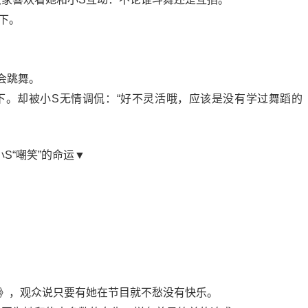
下。
▼
会跳舞。
下。却被小S无情调侃：“好不灵活哦，应该是没有学过舞蹈的
S“嘲笑”的命运▼
▼
熙》，观众说只要有她在节目就不愁没有快乐。