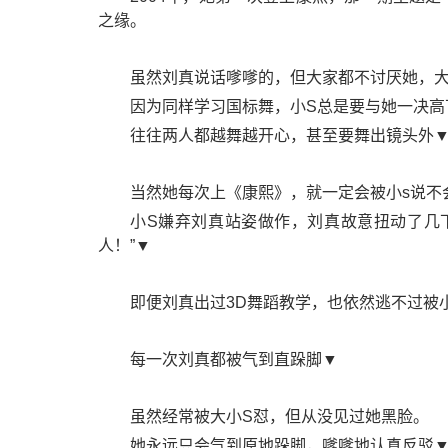
之缘。
虽然刘真说话嗲嗲的，但大家都不讨厌她，大
因为同样学习国标舞，小S总是要与她一决高
往往两人都越舞越开心，甚至要舞出镜头外
当然她每次上《康熙》，就一定会被小s说不
小S嫌弃刘真站姿做作，刘真故意扭动了几
人！”▼
即便刘真出过3D舞蹈教学，也依然逃不过被小
每一次刘真都被气到直跺脚▼
虽然经常被大小S怼，但从没见过她黑脸。
她永远只会气到原地跺脚，嗲嗲地认真反驳