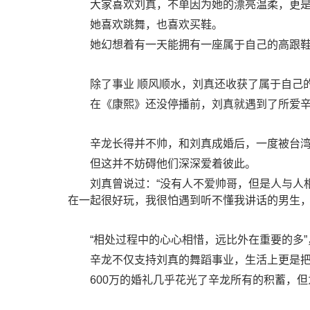
大家喜欢刘真，不单因为她的漂亮温柔，更
她喜欢跳舞，也喜欢买鞋。
她幻想着有一天能拥有一座属于自己的高跟
除了事业 顺风顺水，刘真还收获了属于自己
在《康熙》还没停播前，刘真就遇到了所爱
辛龙长得并不帅，和刘真成婚后，一度被台
但这并不妨碍他们深深爱着彼此。
刘真曾说过：“没有人不爱帅哥，但是人与人
在一起很好玩，我很怕遇到听不懂我讲话的男生，
“相处过程中的心心相惜，远比外在重要的多
辛龙不仅支持刘真的舞蹈事业，生活上更是
600万的婚礼几乎花光了辛龙所有的积蓄，