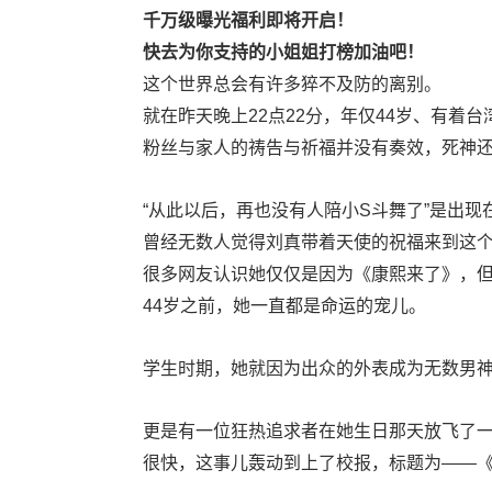
千万级曝光福利即将开启！
快去为你支持的小姐姐打榜加油吧！
这个世界总会有许多猝不及防的离别。
就在昨天晚上22点22分，年仅44岁、有着台
粉丝与家人的祷告与祈福并没有奏效，死神
“从此以后，再也没有人陪小S斗舞了”是出
曾经无数人觉得刘真带着天使的祝福来到这
很多网友认识她仅仅是因为《康熙来了》，
44岁之前，她一直都是命运的宠儿。
学生时期，她就因为出众的外表成为无数男
更是有一位狂热追求者在她生日那天放飞了一顶热气球，上
很快，这事儿轰动到上了校报，标题为——