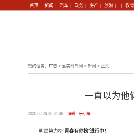
首页
|
新闻
|
汽车
|
政务
|
房产
|
旅游
|
|
教
您的位置：
广告
>
爱美时尚网
>
新闻
> 正文
一直以为他
2020-03-26 16:04:36
编辑：乐小编
明星势力榜“
青春有你榜
”
进行中！