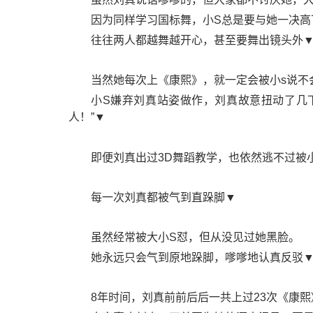
因为同样学习国标舞，小S总是要与她一决高
往往两人都越舞越开心，甚至要舞出镜头外
当然她每次上《康熙》，就一定会被小s说不
小S嫌弃刘真站姿做作，刘真故意扭动了几
人！”▼
即便刘真出过3D舞蹈教学，也依然逃不过被小
每一次刘真都被气到直跺脚▼
虽然经常被大小S怼，但从没见过她黑脸。
她永远只会气到原地跺脚，嗲嗲地认真反驳
8年时间，刘真前前后后一共上过23次《康