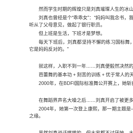
然而学生时期的辉煌只是刘真璀璨人生的冰
刘真也曾经是个“乖乖女”：“妈妈叫我念书
听从了父母意见，做起了银行职员。
但上班是生活，下班才是梦想。
每天下班后，刘真都坚持不懈的练习国标舞，
它是妈妈反对的。”
就这样，入职不到一年……刘真便毅然决然
芭蕾舞的基本功 + 刻苦的训练 + 优于常
2000年，在BDFI国际标准舞公开赛上，
在舞蹈界声名大噪之后……刘真开启了被更
2004年，她第一次登上康熙，那一期主题
之缘。
虽然刘真说话嗲嗲的，但大家都不讨厌她，大