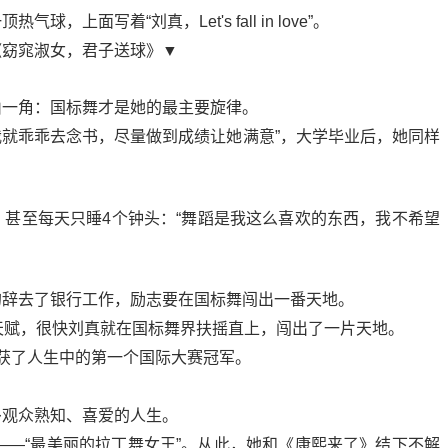
面写着“刘真，Let's fall in love”。
《窈窕淑女，君子送球》▼
山一角：国标舞才是她的最主要旋律。
，我就乖乖去念书，尽量做到成绩让她满意”，大学毕业后，她同样
甚至每天只睡4个钟头：“舞蹈是我这么喜欢的东西，我不希望
的辞去了银行工作，励志要在国标舞闯出一番天地。
人的天赋，很快刘真就在国标舞界扶摇直上，闯出了一片天地。
她斩获了人生中的第一个国际大赛冠军。
多观众熟知、喜爱的人生。
是——“最美丽的拉丁舞女王”。从此，她和《康熙来了》结下不解