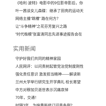
化-贵品博览会
《哈利·波特》电影中的9位影帝影后，你
知道都是谁吗
叶一茜谈女儿森碟：继承了田亮的运动天
份期待她为国争
网络主播“跳槽” 路在何方？
让“斗争精神”之花芬芳复兴之路
“时代楷模”张富清同志先进事迹报告会在
西安举行
实用新闻
守护好我们共同的精神家园
人民网评：以问责树起管党治党制度刚性
强化责任意识 激发担当精神——解读新
修订《中国共产
兰州大学举行研究生开学典礼 校长寄望
“学思并重”
中方对穆加贝逝世表示沉痛哀悼
70年，交通！
时隔3年，为啥重新修订问责条例？