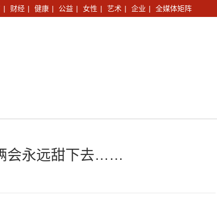
育
|
财经
|
健康
|
公益
|
女性
|
艺术
|
企业
|
全媒体矩阵
俩会永远甜下去……