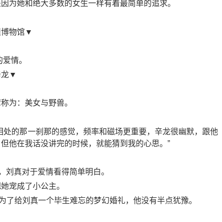
是因为她和绝大多数的女生一样有着最简单的追求。
鞋博物馆▼
的爱情。
辛龙▼
湾称为：美女与野兽。
相处的那一刹那的感觉，频率和磁场更重要，辛龙很幽默，跟他
但他在我话没讲完的时候，就能猜到我的心思。”
”，刘真对于爱情看得简单明白。
把她宠成了小公主。
但为了给刘真一个毕生难忘的梦幻婚礼，他没有半点犹豫。