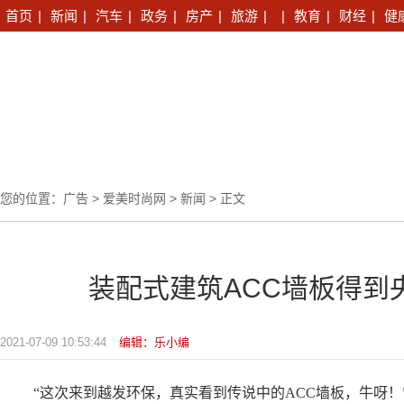
首页
|
新闻
|
汽车
|
政务
|
房产
|
旅游
|
|
教育
|
财经
|
健
您的位置：
广告
>
爱美时尚网
>
新闻
> 正文
装配式建筑ACC墙板得到
2021-07-09 10:53:44
编辑：乐小编
“这次来到越发环保，真实看到传说中的ACC墙板，牛呀！