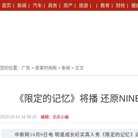
首页
|
新闻
|
汽车
|
政务
|
房产
|
旅游
|
|
教育
|
财经
|
健
您的位置：
广告
>
爱美时尚网
>
新闻
> 正文
《限定的记忆》将播 还原NIN
2019-10-14 14:39:18
编辑：乐乐小编
中新网10月9日电 明星成长纪实真人秀《限定的记忆》