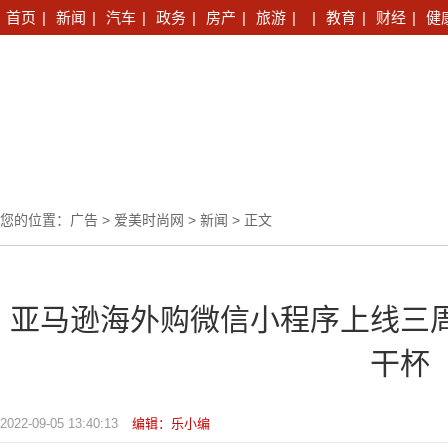
首页
|
新闻
|
汽车
|
政务
|
房产
|
旅游
|
|
教育
|
财经
|
健
您的位置：
广告
>
爱美时尚网
>
新闻
> 正文
亚马逊海外购微信小程序上线三
干杯
2022-09-05 13:40:13
编辑：乐小编