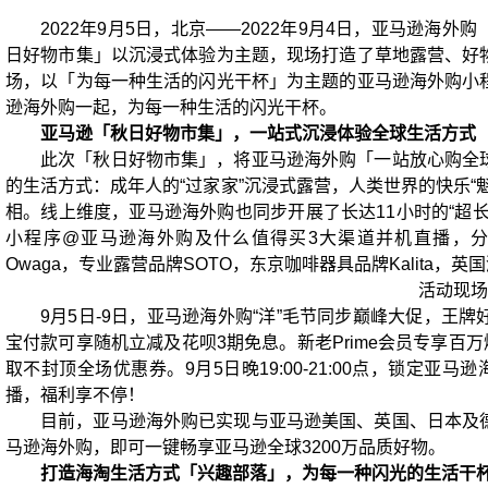
2022年9月5日，北京——2022年9月4日，亚马逊海
日好物市集」以沉浸式体验为主题，现场打造了草地露营、好
场，以「为每一种生活的闪光干杯」为主题的亚马逊海外购小
逊海外购一起，为每一种生活的闪光干杯。
亚马逊「秋日好物市集」，一站式沉浸体验全球生活方式
此次「秋日好物市集」，将亚马逊海外购「一站放心购全
的生活方式：成年人的“过家家”沉浸式露营，人类世界的快乐“
相。线上维度，亚马逊海外购也同步开展了长达11小时的“超
小程序@亚马逊海外购及什么值得买3大渠道并机直播，
Owaga，专业露营品牌SOTO，东京咖啡器具品牌Kalita，英国
活动现场
9月5日-9日，亚马逊海外购“洋”毛节同步巅峰大促，王牌好
宝付款可享随机立减及花呗3期免息。新老Prime会员专享百万
取不封顶全场优惠券。9月5日晚19:00-21:00点，锁定亚
播，福利享不停！
目前，亚马逊海外购已实现与亚马逊美国、英国、日本及
马逊海外购，即可一键畅享亚马逊全球3200万品质好物。
打造海淘生活方式「兴趣部落」，为每一种闪光的生活干